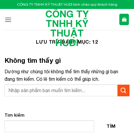
Bỏ
CÔNG TY TNHH KỸ THUẬT HUDI kính chào quý khách hàng
qua
CÔNG TY
nội
TNHH KỸ
dung
THUẬT
HUDI
LƯU TRỮ DANH MỤC:
12
Không tìm thấy gì
Dường như chúng tôi không thể tìm thấy những gì bạn
đang tìm kiếm. Có lẽ tìm kiếm có thể giúp ích.
Tìm kiếm
TÌM