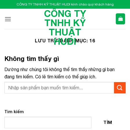
Bỏ
CÔNG TY TNHH KỸ THUẬT HUDI kính chào quý khách hàng
qua
CÔNG TY
nội
TNHH KỸ
dung
THUẬT
HUDI
LƯU TRỮ DANH MỤC:
16
Không tìm thấy gì
Dường như chúng tôi không thể tìm thấy những gì bạn
đang tìm kiếm. Có lẽ tìm kiếm có thể giúp ích.
Tìm kiếm
TÌM