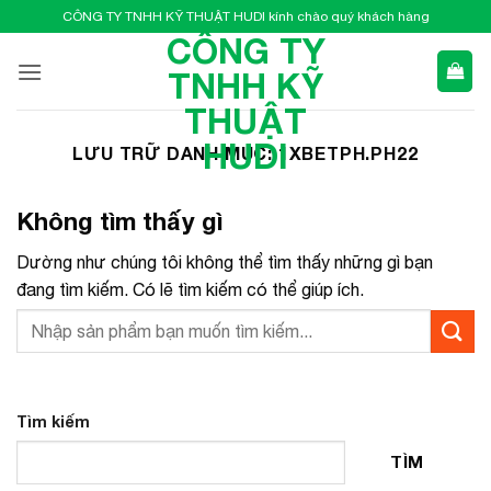
Bỏ
CÔNG TY TNHH KỸ THUẬT HUDI kính chào quý khách hàng
qua
CÔNG TY
nội
TNHH KỸ
dung
THUẬT
HUDI
LƯU TRỮ DANH MỤC:
1XBETPH.PH22
Không tìm thấy gì
Dường như chúng tôi không thể tìm thấy những gì bạn
đang tìm kiếm. Có lẽ tìm kiếm có thể giúp ích.
Tìm kiếm
TÌM