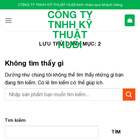
Bỏ
CÔNG TY TNHH KỸ THUẬT HUDI kính chào quý khách hàng
qua
CÔNG TY
nội
TNHH KỸ
dung
THUẬT
HUDI
LƯU TRỮ DANH MỤC:
2
Không tìm thấy gì
Dường như chúng tôi không thể tìm thấy những gì bạn
đang tìm kiếm. Có lẽ tìm kiếm có thể giúp ích.
Tìm kiếm
TÌM