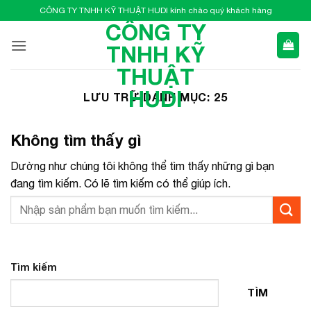
Bỏ
CÔNG TY TNHH KỸ THUẬT HUDI kính chào quý khách hàng
qua
CÔNG TY
nội
TNHH KỸ
dung
THUẬT
HUDI
LƯU TRỮ DANH MỤC:
25
Không tìm thấy gì
Dường như chúng tôi không thể tìm thấy những gì bạn
đang tìm kiếm. Có lẽ tìm kiếm có thể giúp ích.
Tìm kiếm
TÌM