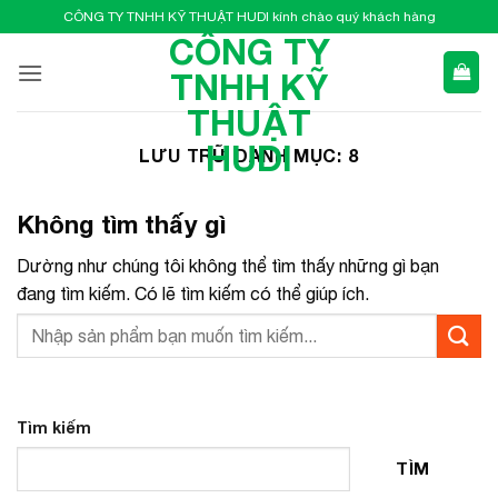
Bỏ
CÔNG TY TNHH KỸ THUẬT HUDI kính chào quý khách hàng
qua
CÔNG TY
nội
TNHH KỸ
dung
THUẬT
HUDI
LƯU TRỮ DANH MỤC:
8
Không tìm thấy gì
Dường như chúng tôi không thể tìm thấy những gì bạn
đang tìm kiếm. Có lẽ tìm kiếm có thể giúp ích.
Tìm kiếm
TÌM