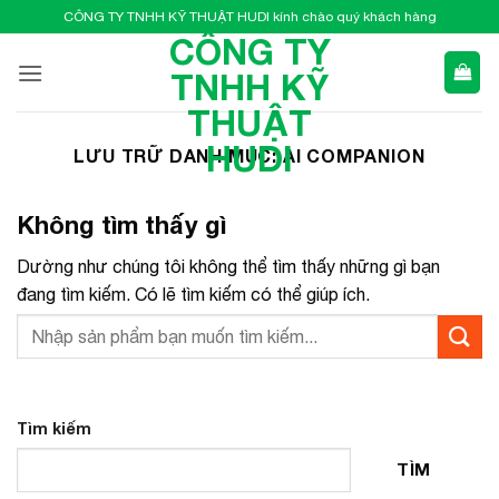
Bỏ
CÔNG TY TNHH KỸ THUẬT HUDI kính chào quý khách hàng
qua
CÔNG TY
nội
TNHH KỸ
dung
THUẬT
HUDI
LƯU TRỮ DANH MỤC:
AI COMPANION
Không tìm thấy gì
Dường như chúng tôi không thể tìm thấy những gì bạn
đang tìm kiếm. Có lẽ tìm kiếm có thể giúp ích.
Tìm kiếm
TÌM