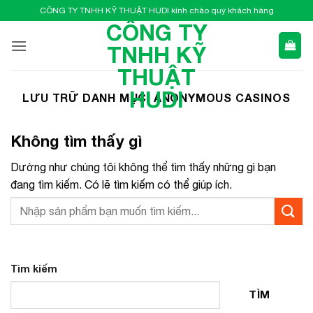
Bỏ
CÔNG TY TNHH KỸ THUẬT HUDI kính chào quý khách hàng
qua
CÔNG TY
nội
TNHH KỸ
dung
THUẬT
HUDI
LƯU TRỮ DANH MỤC:
ANONYMOUS CASINOS
Không tìm thấy gì
Dường như chúng tôi không thể tìm thấy những gì bạn
đang tìm kiếm. Có lẽ tìm kiếm có thể giúp ích.
Tìm kiếm
TÌM