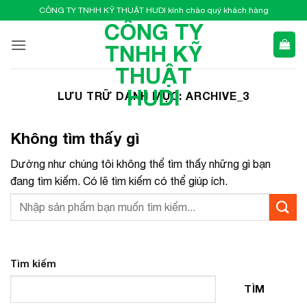
Bỏ
CÔNG TY TNHH KỸ THUẬT HUDI kính chào quý khách hàng
qua
CÔNG TY
nội
TNHH KỸ
dung
THUẬT
HUDI
LƯU TRỮ DANH MỤC:
ARCHIVE_3
Không tìm thấy gì
Dường như chúng tôi không thể tìm thấy những gì bạn
đang tìm kiếm. Có lẽ tìm kiếm có thể giúp ích.
Tìm kiếm
TÌM