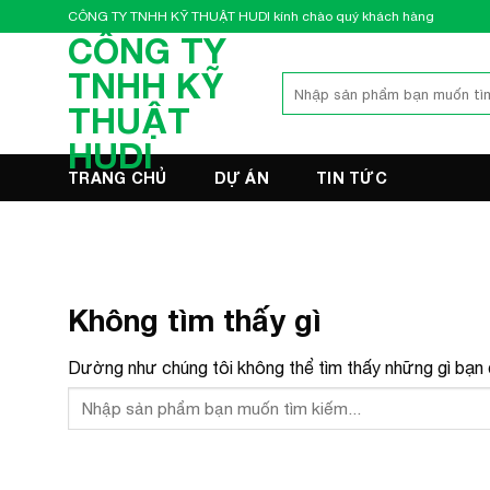
Bỏ
CÔNG TY TNHH KỸ THUẬT HUDI kính chào quý khách hàng
qua
CÔNG TY
nội
TNHH KỸ
Tìm
dung
kiếm:
THUẬT
HUDI
TRANG CHỦ
DỰ ÁN
TIN TỨC
Không tìm thấy gì
Dường như chúng tôi không thể tìm thấy những gì bạn đ