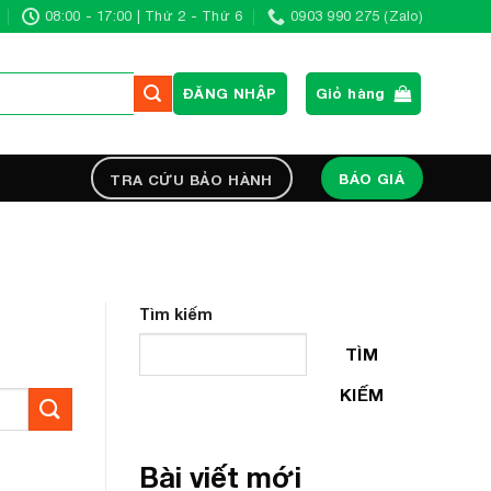
08:00 - 17:00 | Thứ 2 - Thứ 6
0903 990 275 (Zalo)
ĐĂNG NHẬP
Giỏ hàng
BÁO GIÁ
TRA CỨU BẢO HÀNH
Tìm kiếm
TÌM
KIẾM
Bài viết mới