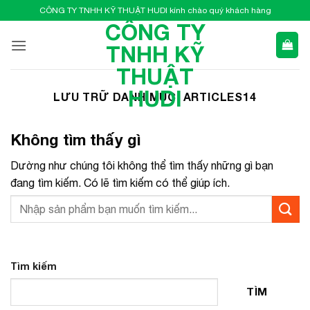
Bỏ
CÔNG TY TNHH KỸ THUẬT HUDI kính chào quý khách hàng
qua
CÔNG TY
nội
TNHH KỸ
dung
THUẬT
HUDI
LƯU TRỮ DANH MỤC:
ARTICLES14
Không tìm thấy gì
Dường như chúng tôi không thể tìm thấy những gì bạn
đang tìm kiếm. Có lẽ tìm kiếm có thể giúp ích.
Tìm kiếm
TÌM