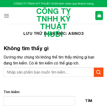
Bỏ
CÔNG TY TNHH KỸ THUẬT HUDI kính chào quý khách hàng
qua
CÔNG TY
nội
TNHH KỸ
dung
THUẬT
HUDI
LƯU TRỮ DANH MỤC:
ASINO3
Không tìm thấy gì
Dường như chúng tôi không thể tìm thấy những gì bạn
đang tìm kiếm. Có lẽ tìm kiếm có thể giúp ích.
Tìm kiếm
TÌM