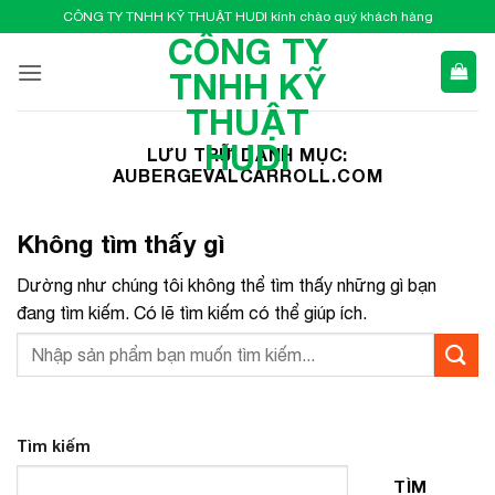
Bỏ
CÔNG TY TNHH KỸ THUẬT HUDI kính chào quý khách hàng
qua
CÔNG TY
nội
TNHH KỸ
dung
THUẬT
HUDI
LƯU TRỮ DANH MỤC:
AUBERGEVALCARROLL.COM
Không tìm thấy gì
Dường như chúng tôi không thể tìm thấy những gì bạn
đang tìm kiếm. Có lẽ tìm kiếm có thể giúp ích.
Tìm kiếm
TÌM