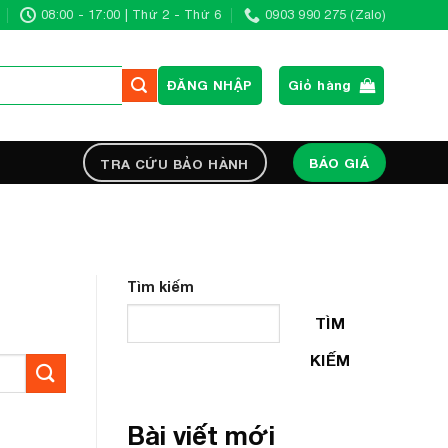
08:00 - 17:00 | Thứ 2 - Thứ 6
0903 990 275 (Zalo)
ĐĂNG NHẬP
Giỏ hàng
BÁO GIÁ
TRA CỨU BẢO HÀNH
Tìm kiếm
TÌM
KIẾM
Bài viết mới