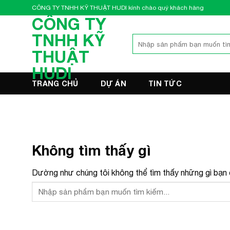
Bỏ
CÔNG TY TNHH KỸ THUẬT HUDI kính chào quý khách hàng
qua
CÔNG TY
nội
TNHH KỸ
Tìm
dung
kiếm:
THUẬT
HUDI
TRANG CHỦ
DỰ ÁN
TIN TỨC
Không tìm thấy gì
Dường như chúng tôi không thể tìm thấy những gì bạn đ