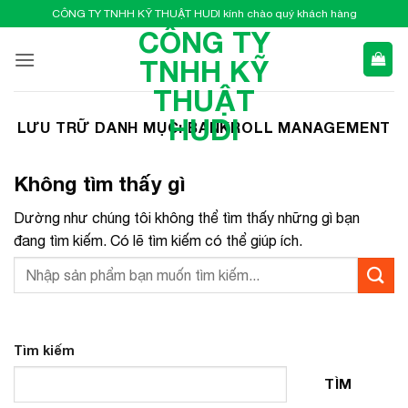
Bỏ
CÔNG TY TNHH KỸ THUẬT HUDI kính chào quý khách hàng
qua
CÔNG TY
nội
TNHH KỸ
dung
THUẬT
HUDI
LƯU TRỮ DANH MỤC:
BANKROLL MANAGEMENT
Không tìm thấy gì
Dường như chúng tôi không thể tìm thấy những gì bạn
đang tìm kiếm. Có lẽ tìm kiếm có thể giúp ích.
Tìm kiếm
TÌM