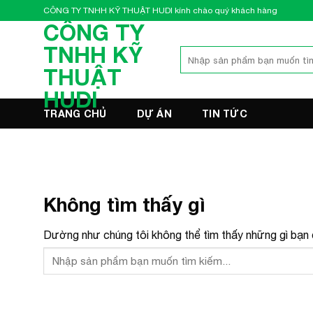
Bỏ
CÔNG TY TNHH KỸ THUẬT HUDI kính chào quý khách hàng
qua
CÔNG TY
nội
TNHH KỸ
Tìm
dung
kiếm:
THUẬT
HUDI
TRANG CHỦ
DỰ ÁN
TIN TỨC
Không tìm thấy gì
Dường như chúng tôi không thể tìm thấy những gì bạn đ