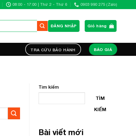
08:00 - 17:00 | Thứ 2 - Thứ 6
0903 990 275 (Zalo)
ĐĂNG NHẬP
Giỏ hàng
BÁO GIÁ
TRA CỨU BẢO HÀNH
Tìm kiếm
TÌM
KIẾM
Bài viết mới