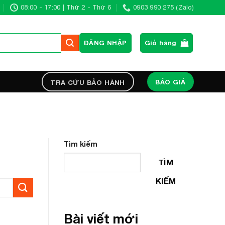
08:00 - 17:00 | Thứ 2 - Thứ 6
0903 990 275 (Zalo)
ĐĂNG NHẬP
Giỏ hàng
BÁO GIÁ
TRA CỨU BẢO HÀNH
Tìm kiếm
TÌM
KIẾM
Bài viết mới