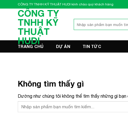
Bỏ
CÔNG TY TNHH KỸ THUẬT HUDI kính chào quý khách hàng
qua
CÔNG TY
nội
TNHH KỸ
Tìm
dung
kiếm:
THUẬT
HUDI
TRANG CHỦ
DỰ ÁN
TIN TỨC
Không tìm thấy gì
Dường như chúng tôi không thể tìm thấy những gì bạn đ