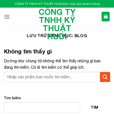
Bỏ
CÔNG TY TNHH KỸ THUẬT HUDI kính chào quý khách hàng
qua
CÔNG TY
nội
TNHH KỸ
dung
THUẬT
HUDI
LƯU TRỮ DANH MỤC:
BLOG
Không tìm thấy gì
Dường như chúng tôi không thể tìm thấy những gì bạn
đang tìm kiếm. Có lẽ tìm kiếm có thể giúp ích.
Tìm kiếm
TÌM