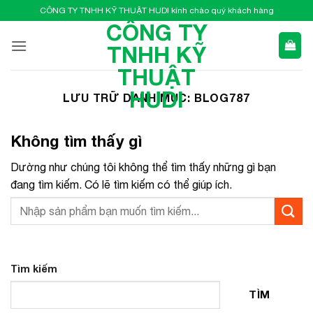
Bỏ
CÔNG TY TNHH KỸ THUẬT HUDI kính chào quý khách hàng
qua
CÔNG TY
nội
TNHH KỸ
dung
THUẬT
HUDI
LƯU TRỮ DANH MỤC:
BLOG787
Không tìm thấy gì
Dường như chúng tôi không thể tìm thấy những gì bạn
đang tìm kiếm. Có lẽ tìm kiếm có thể giúp ích.
Tìm kiếm
TÌM