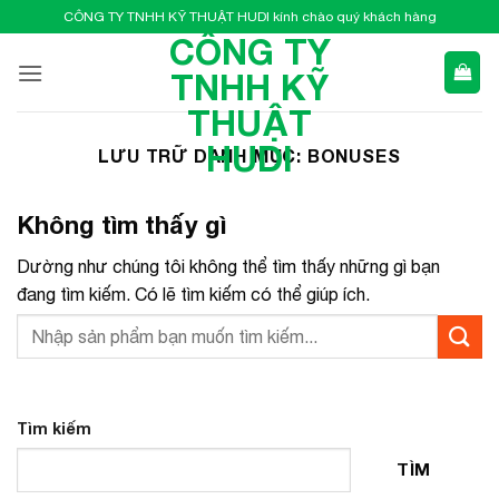
Bỏ
CÔNG TY TNHH KỸ THUẬT HUDI kính chào quý khách hàng
qua
CÔNG TY
nội
TNHH KỸ
dung
THUẬT
HUDI
LƯU TRỮ DANH MỤC:
BONUSES
Không tìm thấy gì
Dường như chúng tôi không thể tìm thấy những gì bạn
đang tìm kiếm. Có lẽ tìm kiếm có thể giúp ích.
Tìm kiếm
TÌM