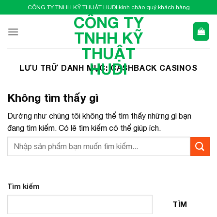
Bỏ
CÔNG TY TNHH KỸ THUẬT HUDI kính chào quý khách hàng
qua
CÔNG TY
nội
TNHH KỸ
dung
THUẬT
HUDI
LƯU TRỮ DANH MỤC:
CASHBACK CASINOS
Không tìm thấy gì
Dường như chúng tôi không thể tìm thấy những gì bạn
đang tìm kiếm. Có lẽ tìm kiếm có thể giúp ích.
Tìm kiếm
TÌM