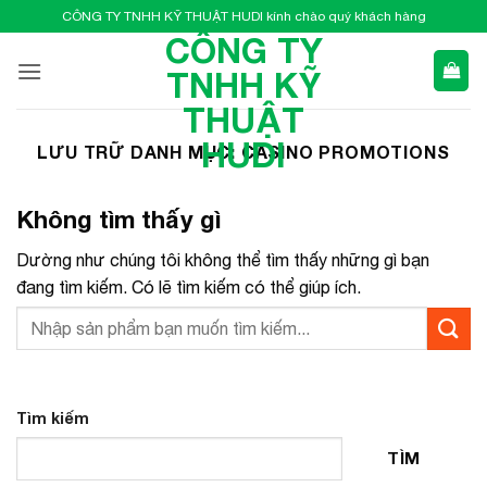
Bỏ
CÔNG TY TNHH KỸ THUẬT HUDI kính chào quý khách hàng
qua
CÔNG TY
nội
TNHH KỸ
dung
THUẬT
HUDI
LƯU TRỮ DANH MỤC:
CASINO PROMOTIONS
Không tìm thấy gì
Dường như chúng tôi không thể tìm thấy những gì bạn
đang tìm kiếm. Có lẽ tìm kiếm có thể giúp ích.
Tìm kiếm
TÌM