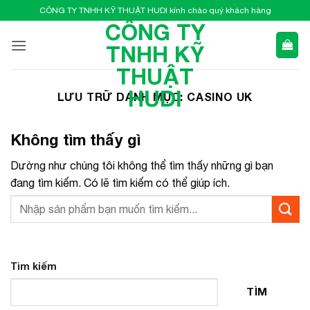
Bỏ
CÔNG TY TNHH KỸ THUẬT HUDI kính chào quý khách hàng
qua
CÔNG TY
nội
TNHH KỸ
dung
THUẬT
HUDI
LƯU TRỮ DANH MỤC:
CASINO UK
Không tìm thấy gì
Dường như chúng tôi không thể tìm thấy những gì bạn
đang tìm kiếm. Có lẽ tìm kiếm có thể giúp ích.
Tìm kiếm
TÌM