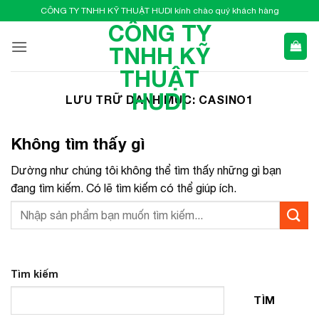
Bỏ
CÔNG TY TNHH KỸ THUẬT HUDI kính chào quý khách hàng
qua
CÔNG TY
nội
TNHH KỸ
dung
THUẬT
HUDI
LƯU TRỮ DANH MỤC:
CASINO1
Không tìm thấy gì
Dường như chúng tôi không thể tìm thấy những gì bạn
đang tìm kiếm. Có lẽ tìm kiếm có thể giúp ích.
Tìm kiếm
TÌM