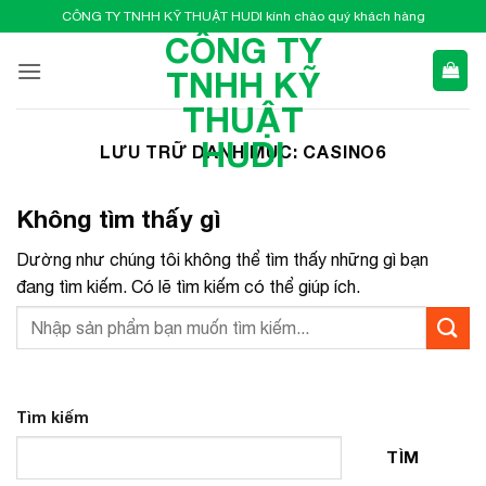
Bỏ
CÔNG TY TNHH KỸ THUẬT HUDI kính chào quý khách hàng
qua
CÔNG TY
nội
TNHH KỸ
dung
THUẬT
HUDI
LƯU TRỮ DANH MỤC:
CASINO6
Không tìm thấy gì
Dường như chúng tôi không thể tìm thấy những gì bạn
đang tìm kiếm. Có lẽ tìm kiếm có thể giúp ích.
Tìm kiếm
TÌM