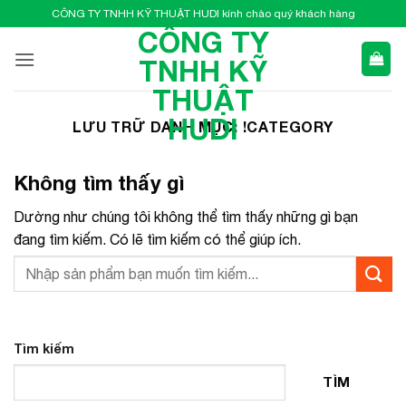
Bỏ
CÔNG TY TNHH KỸ THUẬT HUDI kính chào quý khách hàng
qua
CÔNG TY
nội
TNHH KỸ
dung
THUẬT
HUDI
LƯU TRỮ DANH MỤC:
!CATEGORY
Không tìm thấy gì
Dường như chúng tôi không thể tìm thấy những gì bạn
đang tìm kiếm. Có lẽ tìm kiếm có thể giúp ích.
Tìm kiếm
TÌM