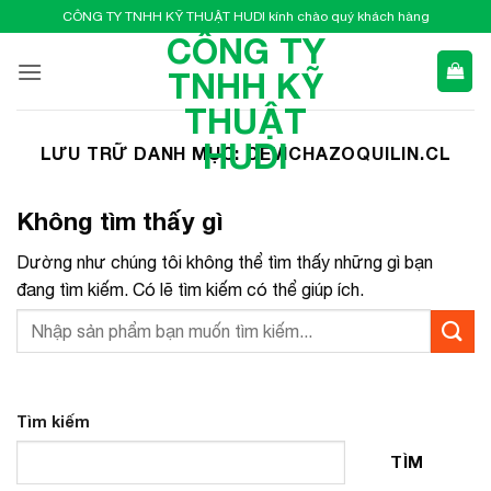
Bỏ
CÔNG TY TNHH KỸ THUẬT HUDI kính chào quý khách hàng
qua
CÔNG TY
nội
TNHH KỸ
dung
THUẬT
HUDI
LƯU TRỮ DANH MỤC:
CEVICHAZOQUILIN.CL
Không tìm thấy gì
Dường như chúng tôi không thể tìm thấy những gì bạn
đang tìm kiếm. Có lẽ tìm kiếm có thể giúp ích.
Tìm kiếm
TÌM