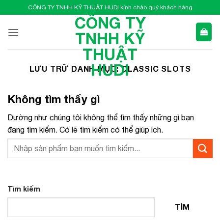
Bỏ
CÔNG TY TNHH KỸ THUẬT HUDI kính chào quý khách hàng
qua
CÔNG TY
nội
TNHH KỸ
dung
THUẬT
HUDI
LƯU TRỮ DANH MỤC:
CLASSIC SLOTS
Không tìm thấy gì
Dường như chúng tôi không thể tìm thấy những gì bạn
đang tìm kiếm. Có lẽ tìm kiếm có thể giúp ích.
Tìm kiếm
TÌM