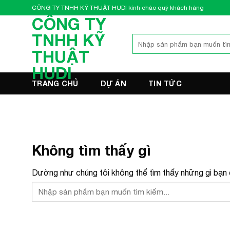
Bỏ
CÔNG TY TNHH KỸ THUẬT HUDI kính chào quý khách hàng
qua
CÔNG TY
nội
TNHH KỸ
Tìm
dung
kiếm:
THUẬT
HUDI
TRANG CHỦ
DỰ ÁN
TIN TỨC
Không tìm thấy gì
Dường như chúng tôi không thể tìm thấy những gì bạn đ