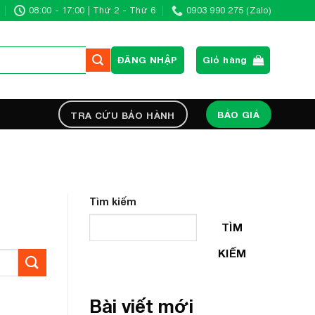
08:00 - 17:00 | Thứ 2 - Thứ 6
0903 990 275 (Zalo)
ĐĂNG NHẬP
Giỏ hàng
BÁO GIÁ
TRA CỨU BẢO HÀNH
Tìm kiếm
TÌM
KIẾM
Bài viết mới