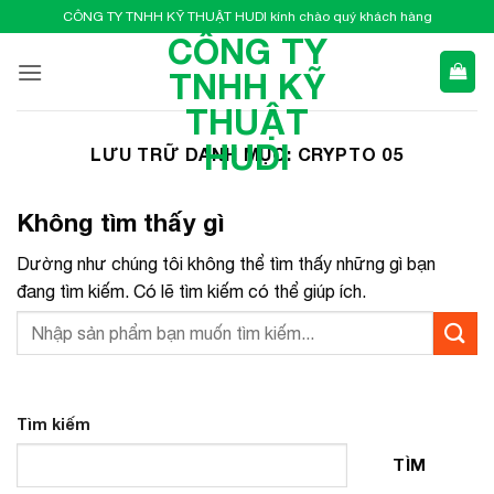
Bỏ
CÔNG TY TNHH KỸ THUẬT HUDI kính chào quý khách hàng
qua
CÔNG TY
nội
TNHH KỸ
dung
THUẬT
HUDI
LƯU TRỮ DANH MỤC:
CRYPTO 05
Không tìm thấy gì
Dường như chúng tôi không thể tìm thấy những gì bạn
đang tìm kiếm. Có lẽ tìm kiếm có thể giúp ích.
Tìm kiếm
TÌM