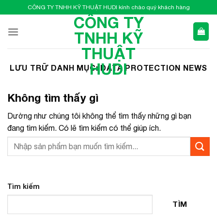
Bỏ
CÔNG TY TNHH KỸ THUẬT HUDI kính chào quý khách hàng
qua
CÔNG TY
nội
TNHH KỸ
dung
THUẬT
HUDI
LƯU TRỮ DANH MỤC:
DATA PROTECTION NEWS
Không tìm thấy gì
Dường như chúng tôi không thể tìm thấy những gì bạn
đang tìm kiếm. Có lẽ tìm kiếm có thể giúp ích.
Tìm kiếm
TÌM