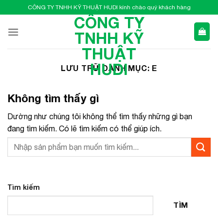
Bỏ
CÔNG TY TNHH KỸ THUẬT HUDI kính chào quý khách hàng
qua
CÔNG TY
nội
TNHH KỸ
dung
THUẬT
HUDI
LƯU TRỮ DANH MỤC:
E
Không tìm thấy gì
Dường như chúng tôi không thể tìm thấy những gì bạn
đang tìm kiếm. Có lẽ tìm kiếm có thể giúp ích.
Tìm kiếm
TÌM