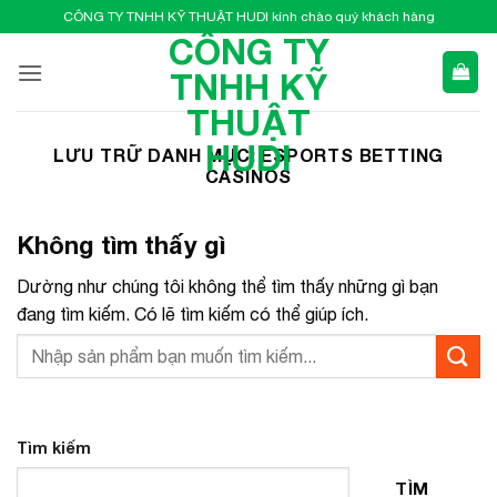
Bỏ
CÔNG TY TNHH KỸ THUẬT HUDI kính chào quý khách hàng
qua
CÔNG TY
nội
TNHH KỸ
dung
THUẬT
HUDI
LƯU TRỮ DANH MỤC:
ESPORTS BETTING
CASINOS
Không tìm thấy gì
Dường như chúng tôi không thể tìm thấy những gì bạn
đang tìm kiếm. Có lẽ tìm kiếm có thể giúp ích.
Tìm kiếm
TÌM