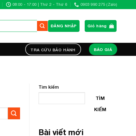
08:00 - 17:00 | Thứ 2 - Thứ 6
0903 990 275 (Zalo)
ĐĂNG NHẬP
Giỏ hàng
BÁO GIÁ
TRA CỨU BẢO HÀNH
Tìm kiếm
TÌM
KIẾM
Bài viết mới