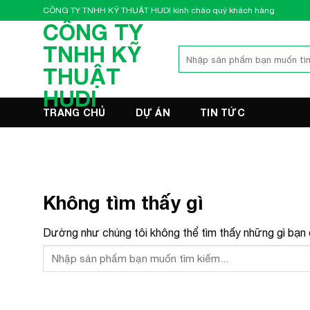
Bỏ
CÔNG TY TNHH KỸ THUẬT HUDI kính chào quý khách hàng
qua
CÔNG TY
nội
TNHH KỸ
Tìm
dung
kiếm:
THUẬT
HUDI
TRANG CHỦ
DỰ ÁN
TIN TỨC
Không tìm thấy gì
Dường như chúng tôi không thể tìm thấy những gì bạn đ