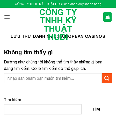
Bỏ
CÔNG TY TNHH KỸ THUẬT HUDI kính chào quý khách hàng
qua
CÔNG TY
nội
TNHH KỸ
dung
THUẬT
HUDI
LƯU TRỮ DANH MỤC:
EUROPEAN CASINOS
Không tìm thấy gì
Dường như chúng tôi không thể tìm thấy những gì bạn
đang tìm kiếm. Có lẽ tìm kiếm có thể giúp ích.
Tìm kiếm
TÌM