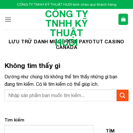
Bỏ
CÔNG TY TNHH KỸ THUẬT HUDI kính chào quý khách hàng
qua
CÔNG TY
nội
TNHH KỸ
dung
THUẬT
HUDI
LƯU TRỮ DANH MỤC:
FAST PAYOTUT CASINO
CANADA
Không tìm thấy gì
Dường như chúng tôi không thể tìm thấy những gì bạn
đang tìm kiếm. Có lẽ tìm kiếm có thể giúp ích.
Tìm kiếm
TÌM