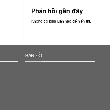
Phản hồi gần đây
Không có bình luận nào để hiển thị.
BẢN ĐỒ