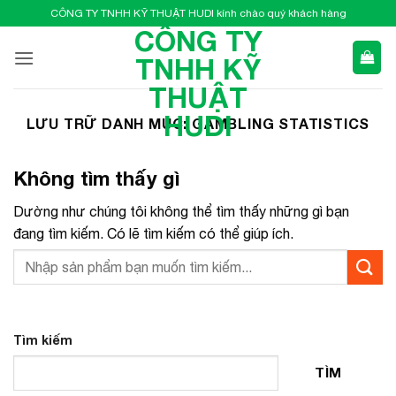
Bỏ
CÔNG TY TNHH KỸ THUẬT HUDI kính chào quý khách hàng
qua
CÔNG TY
nội
TNHH KỸ
dung
THUẬT
HUDI
LƯU TRỮ DANH MỤC:
GAMBLING STATISTICS
Không tìm thấy gì
Dường như chúng tôi không thể tìm thấy những gì bạn
đang tìm kiếm. Có lẽ tìm kiếm có thể giúp ích.
Tìm kiếm
TÌM