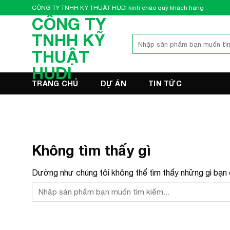
Bỏ
CÔNG TY TNHH KỸ THUẬT HUDI kính chào quý khách hàng
qua
CÔNG TY
nội
TNHH KỸ
Tìm
dung
kiếm:
THUẬT
HUDI
TRANG CHỦ
DỰ ÁN
TIN TỨC
Không tìm thấy gì
Dường như chúng tôi không thể tìm thấy những gì bạn đ