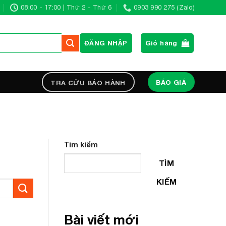
08:00 - 17:00 | Thứ 2 - Thứ 6
0903 990 275 (Zalo)
ĐĂNG NHẬP
Giỏ hàng
BÁO GIÁ
TRA CỨU BẢO HÀNH
Tìm kiếm
TÌM
KIẾM
Bài viết mới