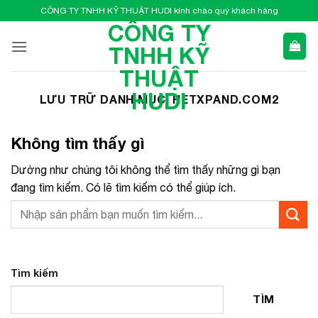
Bỏ
CÔNG TY TNHH KỸ THUẬT HUDI kính chào quý khách hàng
qua
CÔNG TY
nội
TNHH KỸ
dung
THUẬT
HUDI
LƯU TRỮ DANH MỤC:
HETXPAND.COM2
Không tìm thấy gì
Dường như chúng tôi không thể tìm thấy những gì bạn
đang tìm kiếm. Có lẽ tìm kiếm có thể giúp ích.
Tìm kiếm
TÌM