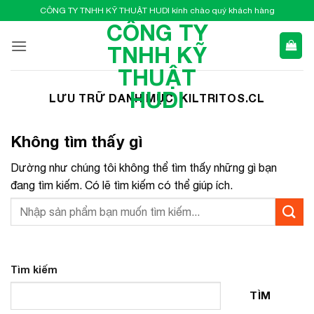
Bỏ
CÔNG TY TNHH KỸ THUẬT HUDI kính chào quý khách hàng
qua
CÔNG TY
nội
TNHH KỸ
dung
THUẬT
HUDI
LƯU TRỮ DANH MỤC:
KILTRITOS.CL
Không tìm thấy gì
Dường như chúng tôi không thể tìm thấy những gì bạn
đang tìm kiếm. Có lẽ tìm kiếm có thể giúp ích.
Tìm kiếm
TÌM