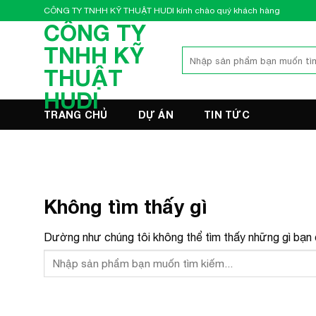
Bỏ
CÔNG TY TNHH KỸ THUẬT HUDI kính chào quý khách hàng
qua
CÔNG TY
nội
TNHH KỸ
Tìm
dung
kiếm:
THUẬT
HUDI
TRANG CHỦ
DỰ ÁN
TIN TỨC
Không tìm thấy gì
Dường như chúng tôi không thể tìm thấy những gì bạn đ