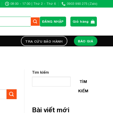
08:00 - 17:00 | Thứ 2 - Thứ 6
0903 990 275 (Zalo)
ĐĂNG NHẬP
Giỏ hàng
BÁO GIÁ
TRA CỨU BẢO HÀNH
Tìm kiếm
TÌM
KIẾM
Bài viết mới