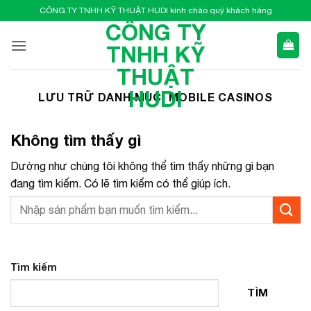
Bỏ
CÔNG TY TNHH KỸ THUẬT HUDI kính chào quý khách hàng
qua
CÔNG TY
nội
TNHH KỸ
dung
THUẬT
HUDI
LƯU TRỮ DANH MỤC:
MOBILE CASINOS
Không tìm thấy gì
Dường như chúng tôi không thể tìm thấy những gì bạn
đang tìm kiếm. Có lẽ tìm kiếm có thể giúp ích.
Tìm kiếm
TÌM