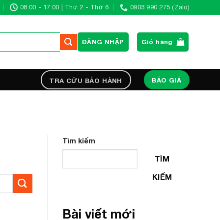
08:00 - 17:00 | Thứ 2 - Thứ 6
0903 990 275 (Zalo)
ĐĂNG NHẬP
Giỏ hàng
BÁO GIÁ
TRA CỨU BẢO HÀNH
Tìm kiếm
TÌM
KIẾM
Bài viết mới