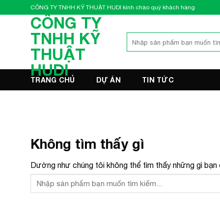
Bỏ
CÔNG TY TNHH KỸ THUẬT HUDI kính chào quý khách hàng
qua
CÔNG TY
nội
TNHH KỸ
Tìm
dung
kiếm:
THUẬT
HUDI
TRANG CHỦ
DỰ ÁN
TIN TỨC
Không tìm thấy gì
Dường như chúng tôi không thể tìm thấy những gì bạn đ