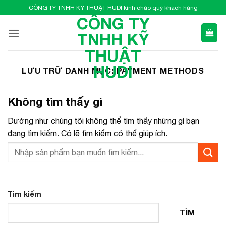
Bỏ
CÔNG TY TNHH KỸ THUẬT HUDI kính chào quý khách hàng
qua
CÔNG TY
nội
TNHH KỸ
dung
THUẬT
HUDI
LƯU TRỮ DANH MỤC:
PAYMENT METHODS
Không tìm thấy gì
Dường như chúng tôi không thể tìm thấy những gì bạn
đang tìm kiếm. Có lẽ tìm kiếm có thể giúp ích.
Tìm kiếm
TÌM