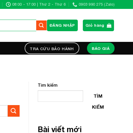
08:00 - 17:00 | Thứ 2 - Thứ 6
0903 990 275 (Zalo)
ĐĂNG NHẬP
Giỏ hàng
BÁO GIÁ
TRA CỨU BẢO HÀNH
Tìm kiếm
TÌM
KIẾM
Bài viết mới