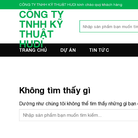
Bỏ
CÔNG TY TNHH KỸ THUẬT HUDI kính chào quý khách hàng
qua
CÔNG TY
nội
TNHH KỸ
Tìm
dung
kiếm:
THUẬT
HUDI
TRANG CHỦ
DỰ ÁN
TIN TỨC
Không tìm thấy gì
Dường như chúng tôi không thể tìm thấy những gì bạn đ