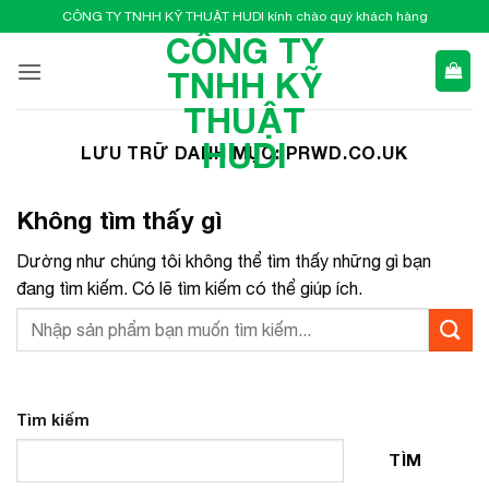
Bỏ
CÔNG TY TNHH KỸ THUẬT HUDI kính chào quý khách hàng
qua
CÔNG TY
nội
TNHH KỸ
dung
THUẬT
HUDI
LƯU TRỮ DANH MỤC:
PRWD.CO.UK
Không tìm thấy gì
Dường như chúng tôi không thể tìm thấy những gì bạn
đang tìm kiếm. Có lẽ tìm kiếm có thể giúp ích.
Tìm kiếm
TÌM