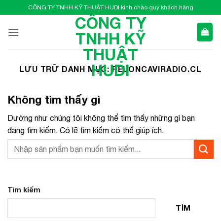
Bỏ
CÔNG TY TNHH KỸ THUẬT HUDI kính chào quý khách hàng
qua
CÔNG TY
nội
TNHH KỸ
dung
THUẬT
HUDI
LƯU TRỮ DANH MỤC:
RELONCAVIRADIO.CL
Không tìm thấy gì
Dường như chúng tôi không thể tìm thấy những gì bạn
đang tìm kiếm. Có lẽ tìm kiếm có thể giúp ích.
Tìm kiếm
TÌM