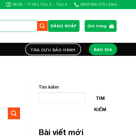
08:00 - 17:00 | Thứ 2 - Thứ 6
0903 990 275 (Zalo)
ĐĂNG NHẬP
Giỏ hàng
BÁO GIÁ
TRA CỨU BẢO HÀNH
Tìm kiếm
TÌM
KIẾM
Bài viết mới