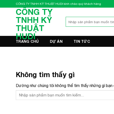
Bỏ
CÔNG TY TNHH KỸ THUẬT HUDI kính chào quý khách hàng
qua
CÔNG TY
nội
TNHH KỸ
Tìm
dung
kiếm:
THUẬT
HUDI
TRANG CHỦ
DỰ ÁN
TIN TỨC
Không tìm thấy gì
Dường như chúng tôi không thể tìm thấy những gì bạn đ