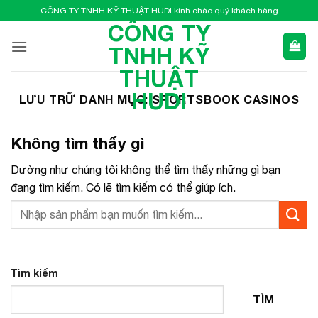
Bỏ
CÔNG TY TNHH KỸ THUẬT HUDI kính chào quý khách hàng
qua
CÔNG TY
nội
TNHH KỸ
dung
THUẬT
HUDI
LƯU TRỮ DANH MỤC:
SPORTSBOOK CASINOS
Không tìm thấy gì
Dường như chúng tôi không thể tìm thấy những gì bạn
đang tìm kiếm. Có lẽ tìm kiếm có thể giúp ích.
Tìm kiếm
TÌM